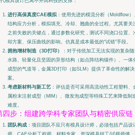
现代模具设计已离不开高科技的支撑：
进行高保真度CAE模拟
：使用先进的模流分析（Moldflow）
结构应力分析，模拟填充、冷却、翘曲的全过程。尤其要关
之前失败的关键点，通过参数化研究，测试不同浇口位置、
却方案、保压曲线的影响。仿真是成本最低的“试错”手段。
拥抱增材制造（3D打印）
：对于传统加工无法实现的复杂随
水路、轻量化且坚固的异形结构（如点阵结构镶件）、一体
成型的气道等，金属3D打印（如SLM）提供了革命性的解决
案。
考虑新材料与新工艺
：评估是否可采用高流动性工程塑料、
属粉末注射成型（MIM）、微发泡成型等特殊工艺来降低制
难度。
第四步：组建跨学科专家团队与精密供应链
团队构成
：项目团队不应只有模具设计师，必须包括产品设
师、CAE分析工程师、材料专家、资深模具钳工/试模师傅，