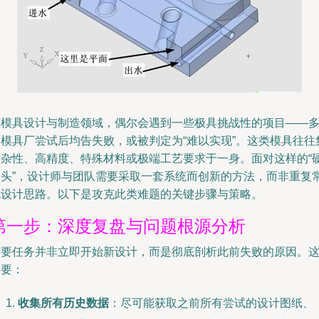
在模具设计与制造领域，偶尔会遇到一些极具挑战性的项目——
家模具厂尝试后均告失败，或被判定为“难以实现”。这类模具往往
复杂性、高精度、特殊材料或极端工艺要求于一身。面对这样的“
骨头”，设计师与团队需要采取一套系统而创新的方法，而非重复
规设计思路。以下是攻克此类难题的关键步骤与策略。
第一步：深度复盘与问题根源分析
首要任务并非立即开始新设计，而是彻底剖析此前失败的原因。
需要：
收集所有历史数据
：尽可能获取之前所有尝试的设计图纸、