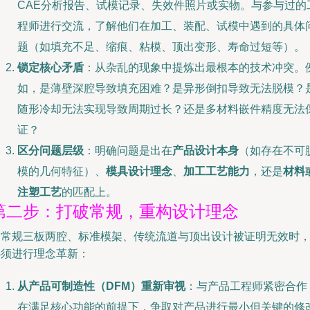
CAE分析报告、试模记录、失效件照片或实物。与参与过的
程师进行交流，了解他们在加工、装配、试模中遇到的具体
题（如填充不足、缩痕、粘模、顶出变形、寿命过短等）。
锁定核心矛盾
：从杂乱的现象中提炼出最根本的技术冲突。
如，是薄壁深腔导致填充困难？是异形倒扣导致无法脱模？
随形冷却无法实现导致周期过长？还是多材料嵌件精度无法
证？
区分问题层级
：明确问题是出在
产品设计本身
（如存在不可
模的几何特征）、
模具设计理念
、
加工工艺能力
，还是
材料
注塑工艺
的匹配上。
第二步：打破常规，重构设计理念
当常规三板两腔、标准模架、传统流道与顶出设计被证明无效时
必须进行理念革新：
从产品可制造性（DFM）重新审视
：与产品工程师紧密合作
在满足核心功能的前提下，争取对产品进行最小但关键的修