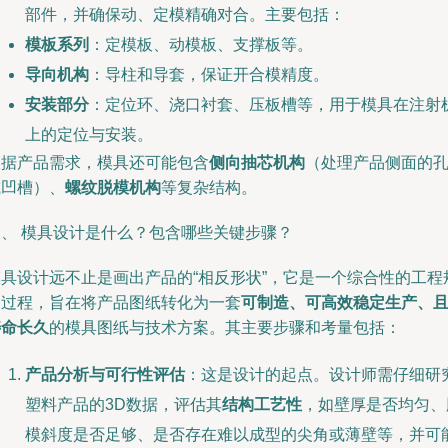
部件，并确保动、定模精确对合。主要包括：
模板系列
：定模板、动模板、支撑板等。
导向机构
：导柱和导套，保证开合模精度。
安装部分
：定位环、浇口衬套、压板槽等，用于模具在注射
上的定位与安装。
根据产品需求，模具还可能包含
侧向抽芯机构
（处理产品侧面的
或凹槽）、
螺纹脱模机构
等复杂结构。
三、 模具设计是什么？包含哪些关键步骤？
模具设计远不止是画出产品的“相反形状”，它是一个综合性的工程
划过程，旨在将产品图纸转化为一套
可制造、可高效稳定生产、
寿命长久
的模具图纸与技术方案。其主要步骤和考量包括：
产品分析与可行性评估
：这是设计的起点。设计师需仔细研
塑料产品的3D数据，评估其
结构工艺性
，如壁厚是否均匀、
模斜度是否足够、是否存在难以成型的尖角或薄壁等，并可