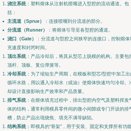
浇注系统
：塑料熔体从注射机喷嘴进入型腔的流动通道。包
括：
主流道（Sprue）
：连接喷嘴到分流道的部分。
分流道（Runner）
：将熔体引导至各型腔的通道。
浇口（Gate）
：分流道与型腔之间狭窄的连接口，控制熔体
充速度和封闭时间。
顶出系统
：产品冷却后，将其从型芯上脱模的机构。主要包
顶杆、顶板、复位弹簧等。
冷却系统
：为了缩短生产周期，在模板和型芯/型腔中加工出
循环水路，用以通入冷却水（或油）使熔体快速均匀冷却。
却设计直接影响生产效率和产品质量。
排气系统
：在熔体填充过程中，排出型腔内空气及塑料挥发
体的结构，通常利用模具零件间的微小间隙或专门开设的排
槽，防止产品出现烧焦、填充不满等缺陷。
结构系统
：即模具的“骨架”，用于安装、固定和支撑所有功