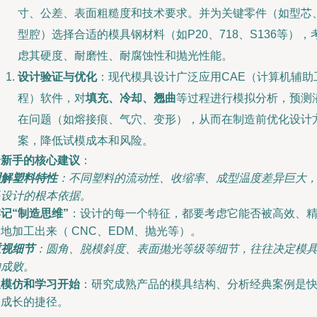
寸、公差、表面粗糙度和技术要求。并为关键零件（如型芯
型腔）选择合适的模具钢材料（如P20、718、S136等），
虑其硬度、耐磨性、耐腐蚀性和抛光性能。
设计验证与优化
：现代模具设计广泛应用CAE（计算机辅助
程）软件，对
填充、冷却、翘曲
等过程进行模拟分析，预测
在问题（如熔接痕、气穴、变形），从而在制造前优化设计
案，降低试模成本和风险。
给新手的核心建议
：
理解塑料特性
：不同塑料的流动性、收缩率、成型温度差异巨大
是设计的根本依据。
记“制造思维”
：设计的每一个特征，都要考虑它能否被高效、
地加工出来（ CNC、EDM、抛光等）。
重视细节
：圆角、脱模斜度、表面抛光等级等细节，往往决定模
的成败。
从模仿和学习开始
：研究成熟产品的模具结构、分析经典案例是
速成长的捷径。