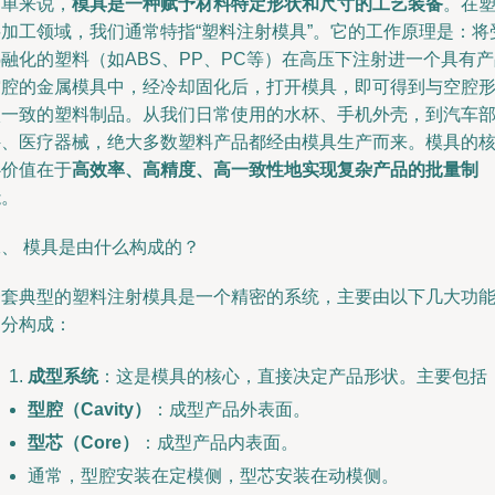
简单来说，
模具是一种赋予材料特定形状和尺寸的工艺装备
。在
料加工领域，我们通常特指“塑料注射模具”。它的工作原理是：将
融化的塑料（如ABS、PP、PC等）在高压下注射进一个具有
空腔的金属模具中，经冷却固化后，打开模具，即可得到与空腔
状一致的塑料制品。从我们日常使用的水杯、手机外壳，到汽车
件、医疗器械，绝大多数塑料产品都经由模具生产而来。模具的
心价值在于
高效率、高精度、高一致性地实现复杂产品的批量制
造
。
二、 模具是由什么构成的？
一套典型的塑料注射模具是一个精密的系统，主要由以下几大功
部分构成：
成型系统
：这是模具的核心，直接决定产品形状。主要包括
型腔（Cavity）
：成型产品外表面。
型芯（Core）
：成型产品内表面。
通常，型腔安装在定模侧，型芯安装在动模侧。