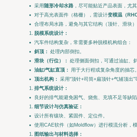
采用
随形冷却水路
，尽可能贴近产品表面，尤其
对于高光表面件（格栅），需设计
变模温（RH
合理布局水路，避免与其它结构（顶针、滑块）
脱模系统设计：
汽车件结构复杂，常需要多种脱模机构组合：
斜顶：
处理内部倒扣。
滑块（行位）：
处理侧面倒扣，可通过油缸、
油缸/气缸直顶：
用于大行程或复杂角度的抽芯
顶出机构：
采用“顶针+司筒+扁顶针+气辅顶出
排气系统设计：
良好的排气能避免困气、烧焦、充填不足等缺陷。
细节设计与仿真验证：
设计所有镶块、紧固件、定位件。
使用CAE软件（如Moldflow）进行模流
图纸输出与材料选择：