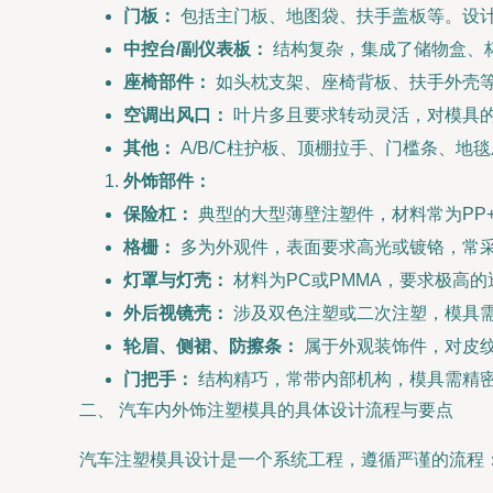
门板：
包括主门板、地图袋、扶手盖板等。设
中控台/副仪表板：
结构复杂，集成了储物盒、
座椅部件：
如头枕支架、座椅背板、扶手外壳
空调出风口：
叶片多且要求转动灵活，对模具
其他：
A/B/C柱护板、顶棚拉手、门槛条、地
外饰部件：
保险杠：
典型的大型薄壁注塑件，材料常为PP
格栅：
多为外观件，表面要求高光或镀铬，常采
灯罩与灯壳：
材料为PC或PMMA，要求极高
外后视镜壳：
涉及双色注塑或二次注塑，模具
轮眉、侧裙、防擦条：
属于外观装饰件，对皮
门把手：
结构精巧，常带内部机构，模具需精
二、 汽车内外饰注塑模具的具体设计流程与要点
汽车注塑模具设计是一个系统工程，遵循严谨的流程