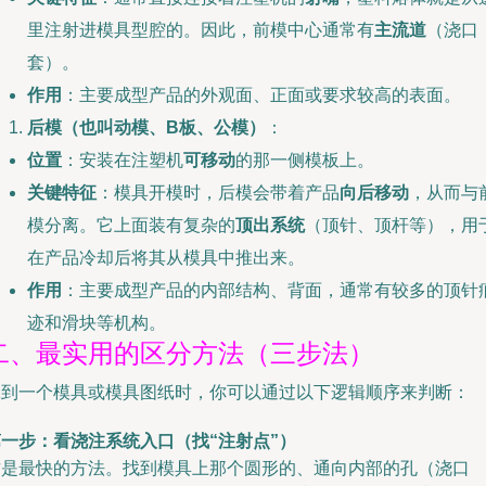
里注射进模具型腔的。因此，前模中心通常有
主流道
（浇口
套）。
作用
：主要成型产品的外观面、正面或要求较高的表面。
后模（也叫动模、B板、公模）
：
位置
：安装在注塑机
可移动
的那一侧模板上。
关键特征
：模具开模时，后模会带着产品
向后移动
，从而与
模分离。它上面装有复杂的
顶出系统
（顶针、顶杆等），用
在产品冷却后将其从模具中推出来。
作用
：主要成型产品的内部结构、背面，通常有较多的顶针
迹和滑块等机构。
二、最实用的区分方法（三步法）
拿到一个模具或模具图纸时，你可以通过以下逻辑顺序来判断：
第一步：看浇注系统入口（找“注射点”）
这是最快的方法。找到模具上那个圆形的、通向内部的孔（浇口