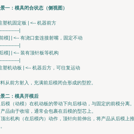
场景一：模具闭合状态（侧视图）
 注塑机固定板 | <-- 机器前方
-------------|
 [前模] | <-- 有浇口套连接射嘴，固定不动
-------------|
 [后模] | <-- 装有顶针板等机构
-------------|
 注塑机动板 | <-- 机器后方，可往复运动
塑料从前方射入，充满前后模闭合形成的型腔。
场景二：模具开模后
. 后模（动模）在机动板的带动下向后移动，与固定的前模分离
. 产品由于收缩，通常会包裹在后模的型芯上。
. 顶出机构（在后模内）动作，顶针向前伸出，将产品从后模上
落。