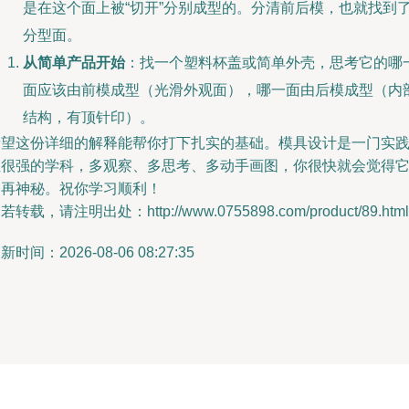
是在这个面上被“切开”分别成型的。分清前后模，也就找到
分型面。
从简单产品开始
：找一个塑料杯盖或简单外壳，思考它的哪
面应该由前模成型（光滑外观面），哪一面由后模成型（内
结构，有顶针印）。
希望这份详细的解释能帮你打下扎实的基础。模具设计是一门实
性很强的学科，多观察、多思考、多动手画图，你很快就会觉得
不再神秘。祝你学习顺利！
若转载，请注明出处：http://www.0755898.com/product/89.html
新时间：2026-08-06 08:27:35