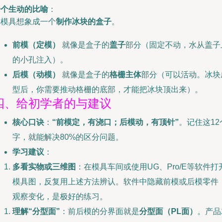
一个生动的比喻
：
把模具想象成一个
制作冰块的盒子
。
前模（定模）
就像是盒子的
盖子
部分（固定不动，水从盖子
的小孔注入）。
后模（动模）
就像是盒子的
格栅主体
部分（可以活动。冰块
型后，你需要推动格栅的底部，才能把冰块顶出来）。
四、给初学者的与建议
核心口诀
：
“前模定，有浇口；后模动，有顶针”
。记住这12
字，就能解决80%的区分问题。
学习建议
：
多看实物或三维图
：在模具车间或使用UG、Pro/E等软件打
模具图，反复用上述方法辨认。软件中隐藏前模或后模零件
观察变化，是极好的练习。
理解“分型面”
：前后模的分界面就是
分型面（PL面）
。产品