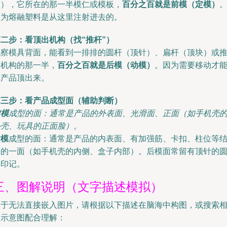
套），它所在的那一半模仁或模板，
百分之百就是前模（定模）
因为熔融塑料是从这里注射进去的。
二步：看顶出机构（找“推杆”）
观察模具背面，能看到一排排的圆杆（顶针）、扁杆（顶块）或
板机构的那一半，
百分之百就是后模（动模）
。因为需要移动才
把产品顶出来。
第三步：看产品成型面（辅助判断）
前模
成型的面：通常是产品的外表面、光滑面、正面（如手机壳
外壳、玩具的正面脸）。
后模
成型的面：通常是产品的内表面、有加强筋、卡扣、柱位等
构的一面（如手机壳的内侧、盒子内部）。后模面常留有顶针的
形印记。
三、图解说明（文字描述模拟）
由于无法直接嵌入图片，请根据以下描述在脑海中构图，或搜索
关示意图配合理解：